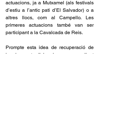
actuacions, ja a Mutxamel (als festivals 
d’estiu a l’antic pati d’El Salvador) o a 
altres llocs, com al Campello. Les 
primeres actuacions també van ser 
participant a la Cavalcada de Reis.
Prompte esta idea de recuperació de 
les danses tradicionals va anar quallant 
i despertant interés. Inclús queda 
testimoni gràfic d’una revista anglesa 
que els va dedicar un reportatge allà 
per la dècada dels setanta, en un xalet 
de Busot. Els mitjans materials que 
tenien eren pràcticament inexistents, 
però hi havia ganes de treballar i molta, 
molta il·lusió. Assajaven on podien, 
enmig del carrer amb un tocadiscs, al 
magatzem de Tomàs Verdú, 
Pelaïlla, 
o 
al Club d’Amics de la Unesco, del qual 