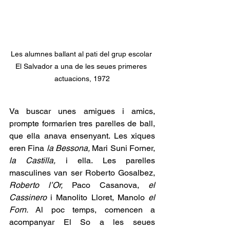
Les alumnes ballant al pati del grup escolar 
El Salvador a una de les seues primeres 
actuacions, 1972
Va buscar unes amigues i amics, 
prompte formarien tres parelles de ball, 
que ella anava ensenyant. Les xiques 
eren Fina 
la Bessona, 
Mari Suni Forner, 
la Castilla,
 i ella. Les parelles 
masculines van ser Roberto Gosalbez, 
Roberto l’Or, 
Paco Casanova, 
el 
Cassinero
 i Manolito Lloret, Manolo 
el 
Forn.
 Al poc temps, comencen a 
acompanyar El So a les seues 