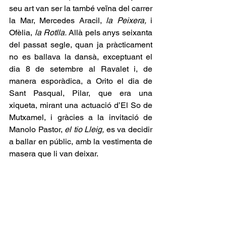
seu art van ser la també veïna del carrer 
la Mar, Mercedes Aracil, 
la Peixera,
 i 
Ofèlia, 
la Rotlla.
 Allà pels anys seixanta 
del passat segle, quan ja pràcticament 
no es ballava la dansà, exceptuant el 
dia 8 de setembre al Ravalet i, de 
manera esporàdica, a Orito el dia de 
Sant Pasqual, Pilar, que era una 
xiqueta, mirant una actuació d’El So de 
Mutxamel, i gràcies a la invitació de 
Manolo Pastor, 
el tio Lleig, 
es va decidir 
a ballar en públic, amb la vestimenta de 
masera que li van deixar.