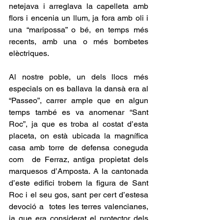
netejava i arreglava la capelleta amb 
flors i encenia un llum, ja fora amb oli i 
una “maripossa” o bé, en temps més 
recents, amb una o més bombetes 
elèctriques.
Al nostre poble, un dels llocs més 
especials on es ballava la dansà era al 
“Passeo”, carrer ample que en algun 
temps també es va anomenar “Sant 
Roc”, ja que es troba al costat d’esta 
placeta, on està ubicada la magnífica 
casa amb torre de defensa coneguda 
com  de Ferraz, antiga propietat dels 
marquesos d’Amposta. A la cantonada 
d’este edifici trobem la figura de Sant 
Roc i el seu gos, sant per cert d’estesa 
devoció a  totes les terres valencianes, 
ja que era considerat el protector dels 