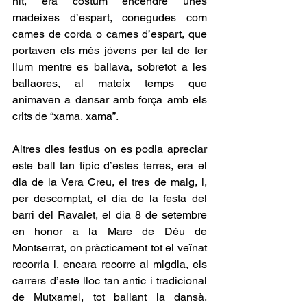
nit, era costum encendre unes 
madeixes d’espart, conegudes com 
cames de corda o cames d’espart, que 
portaven els més jóvens per tal de fer 
llum mentre es ballava, sobretot a les 
ballaores, al mateix temps que 
animaven a dansar amb força amb els 
crits de “xama, xama”.
Altres dies festius on es podia apreciar 
este ball tan típic d’estes terres, era el 
dia de la Vera Creu, el tres de maig, i, 
per descomptat, el dia de la festa del 
barri del Ravalet, el dia 8 de setembre 
en honor a la Mare de Déu de 
Montserrat, on pràcticament tot el veïnat 
recorria i, encara recorre al migdia, els 
carrers d’este lloc tan antic i tradicional 
de Mutxamel, tot ballant la dansà, 