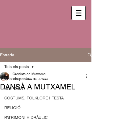
Entrada
Tots els posts
Cronista de Mutxamel
Tots els posts
24 abr
5 min de lectura
DANSÀ A MUTXAMEL
HISTÒRIA
COSTUMS, FOLKLORE I FESTA
RELIGIÓ
PATRIMONI HIDRÀULIC