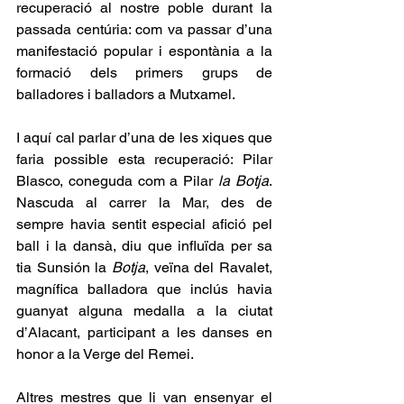
recuperació al nostre poble durant la 
passada centúria: com va passar d’una 
manifestació popular i espontània a la 
formació dels primers grups de 
balladores i balladors a Mutxamel. 
I aquí cal parlar d’una de les xiques que 
faria possible esta recuperació: Pilar 
Blasco, coneguda com a Pilar 
la
Botja
. 
Nascuda al carrer la Mar, des de 
sempre havia sentit especial afició pel 
ball i la dansà, diu que influïda per sa 
tia Sunsión la 
Botja
, veïna del Ravalet, 
magnífica balladora que inclús havia 
guanyat alguna medalla a la ciutat 
d’Alacant, participant a les danses en 
honor a la Verge del Remei.
Altres mestres que li van ensenyar el 