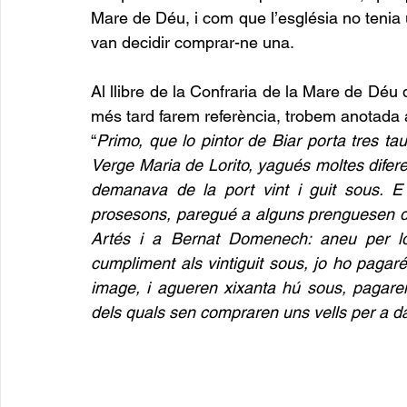
Mare de Déu, i com que l’església no tenia 
van decidir comprar-ne una. 
Al llibre de la Confraria de la Mare de Déu d
més tard farem referència, trobem anotada
“
Primo, que lo pintor de Biar porta tres t
Verge Maria de Lorito, yagués moltes difere
demanava de la port vint i guit sous. E
prosesons, paregué a alguns prenguesen dita
Artés i a Bernat Domenech: aneu per lo 
cumpliment als vintiguit sous, jo ho pagaré.
image, i agueren xixanta hú sous, pagaren-n
dels quals sen compraren uns vells per a da