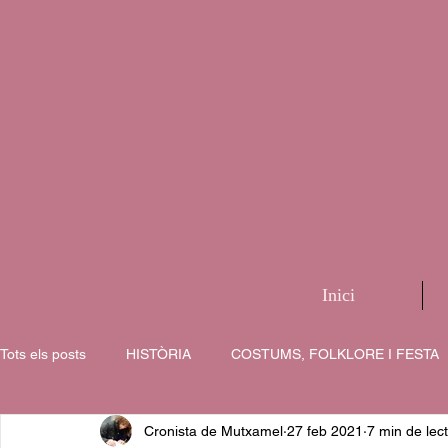
Inici
Tots els posts
HISTÒRIA
COSTUMS, FOLKLORE I FESTA
Cronista de Mutxamel
27 feb 2021
7 min de lec