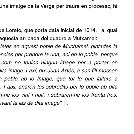
una imatge de la Verge per traure en processó, hi 
e Loreto, que porta data inicial de 1614, i al qual 
 aquesta arribada del quadre a Mutxamel:
auletes en aquest poble de Muchamel, pintades la 
ncies per prendre la una, aci en lo poble, perqué 
 com no tenien ningun image per a portar en 
 image. I axí, dix Juan Artés, a son fill mossen 
poble ab lo Image, que tot lo que faltara a 
 I així, anaren los sobredits per lo poble ab dita 
e los vint i huit, i sobraren-ne los trenta tres, 
vant la fas de dita image”
[1]
.