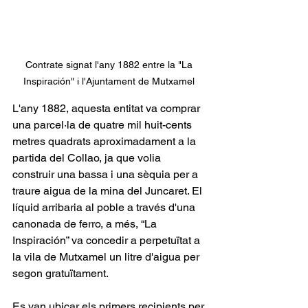
Contrate signat l'any 1882 entre la "La 
Inspiración" i l'Ajuntament de Mutxamel 
L'any 1882, aquesta entitat va comprar 
una parcel·la de quatre mil huit-cents 
metres quadrats aproximadament a la 
partida del Collao, ja que volia 
construir una bassa i una sèquia per a 
traure aigua de la mina del Juncaret. El 
líquid arribaria al poble a través d'una 
canonada de ferro, a més, “La 
Inspiración” va concedir a perpetuïtat a 
la vila de Mutxamel un litre d'aigua per 
segon gratuïtament.
Es van ubicar els primers recipients per 