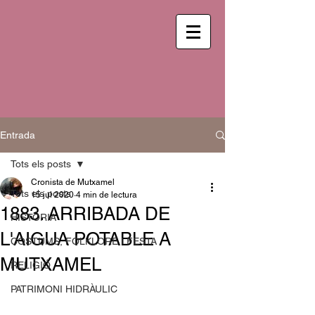
Entrada
Tots els posts
Cronista de Mutxamel
Tots els posts
15 jul 2020
4 min de lectura
1883. ARRIBADA DE
HISTÒRIA
L'AIGUA POTABLE A
COSTUMS, FOLKLORE I FESTA
MUTXAMEL
RELIGIÓ
PATRIMONI HIDRÀULIC