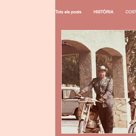
Tots els posts
HISTÒRIA
COST