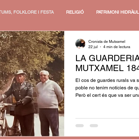
UMS, FOLKLORE I FESTA
RELIGIÓ
PATRIMONI HIDRÀUL
Cronista de Mutxamel
22 jul
4 min de lectura
LA GUARDERIA
MUTXAMEL 184
El cos de guardes rurals va s
poble no tenim notícies de qu
Però el cert és que va ser una
considerada i necessària per
que vivia de la terra i per a la
seu terme i els seus quilòmetres de b
preocupació constant al llarg