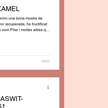
XAMEL
 tenim una bona mostra de
vor recuperada, ha fructificat
s com Pilar i moltes altres que
alització i engrandiment.
ASWIT-
61