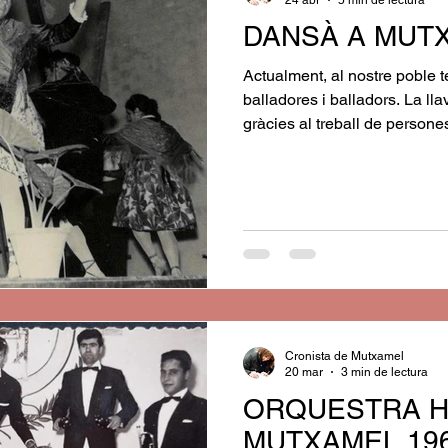
DANSÀ A MUT
Actualment, al nostre poble
balladores i balladors. La lla
gràcies al treball de persone
han fet possible la seua revit
Gràcies a tots i totes!!!
Cronista de Mutxamel
20 mar
3 min de lectura
ORQUESTRA H
MUTXAMEL 19