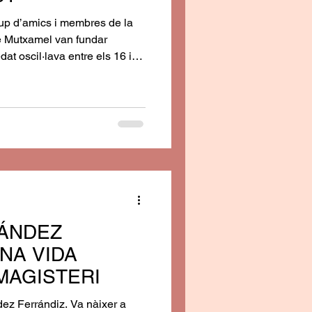
rup d’amics i membres de la
de Mutxamel van fundar
at oscil·lava entre els 16 i
 va ser Lasguit, pel costum
ta d’anís, un asguit i perqué
es jovenets de la banda, els
 si sou un asguit. Més tard
tra denominació semblaven
ÁNDEZ
UNA VIDA
MAGISTERI
dez Ferrándiz. Va nàixer a