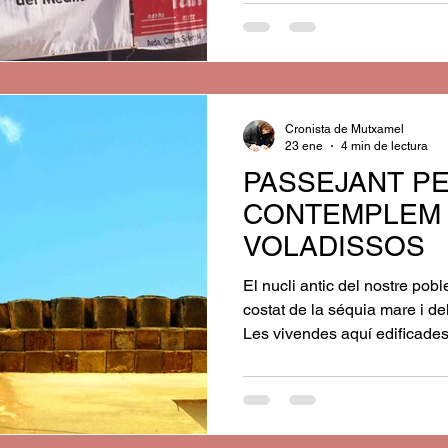
primera volta trobem un fulle
Festes, on s’indica que el di
hauria una activitat especial
invita a participar en los
Cronista de Mutxamel
23 ene
4 min de lectura
PASSEJANT P
CONTEMPLEM 
VOLADISSOS
El nucli antic del nostre pobl
costat de la séquia mare i de
Les vivendes aquí edificade
traçat d’este camí centenari que després seria carretera.
La seua estructura responia 
societat eminentment rural. 
sustentades per murs de càrr