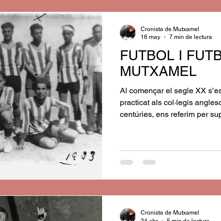
Cronista de Mutxamel
16 may
7 min de lectura
FUTBOL I FUT
MUTXAMEL
Al començar el segle XX s’e
practicat als col·legis angle
centúries, ens referim per su
pren cos al nostre país, on 
campionat de Lliga a l’any 1
Cronista de Mutxamel
24 abr
5 min de lectura