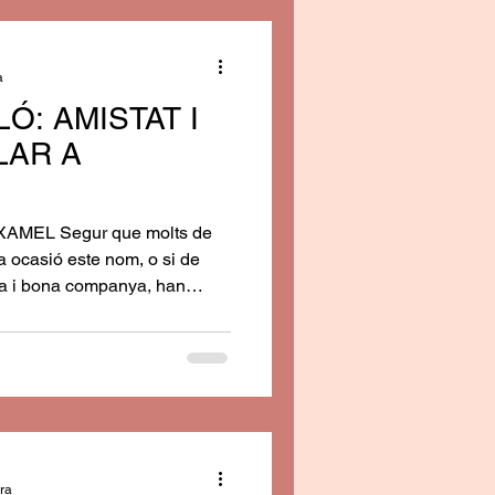
a vivenda popular
b dos plantes i la ca
a
Ó: AMISTAT I
LAR A
MEL Segur que molts de
a ocasió este nom, o si de
ta i bona companya, han
: Viva la juerga, viva la
es i el conyac Fundaor… La
 la seua cançó eren un grup
tits, que es solien reunir al
ble els caps de setmana, a
s cinquanta.
ura