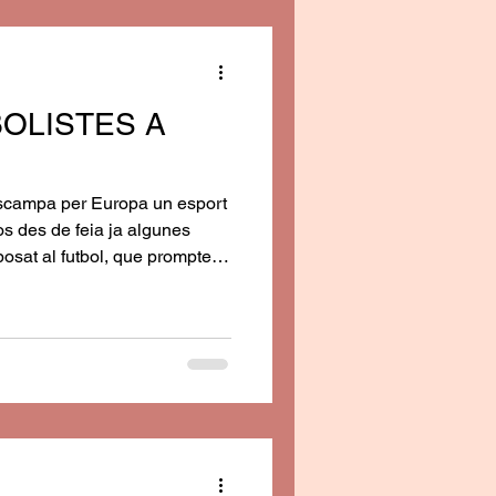
BOLISTES A
scampa per Europa un esport
sos des de feia ja algunes
posat al futbol, que prompte
comença a jugar-se el
928.