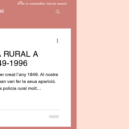
Per a comentar inicia sessió
IC
 RURAL A
9-1996
er creat l’any 1849. Al nostre
an van fer la seua aparició.
 policia rural molt
 a la societat mutxamelera
 terra. Per tant, la custòdia del
ancals han estat una
 de la seua història.