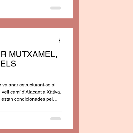
t editat per la Comissió de
a del miracle de la Llàgrima hi
 i nova: “Esta Comisión le
ER MUTXAMEL,
ELS
e va anar estructurant-se al
l vell camí d’Alacant a Xàtiva.
s estan condicionades pel
a les necessitats d’una
Les cases estaven
ega i per regla general la