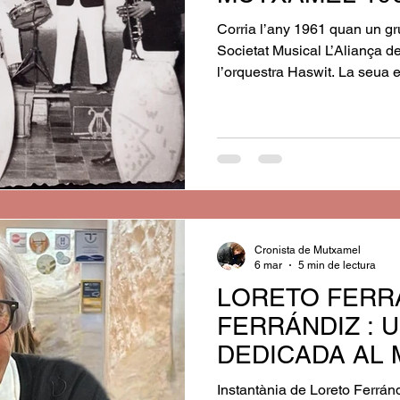
Corria l’any 1961 quan un g
Societat Musical L’Aliança 
l’orquestra Haswit. La seua ed
20 anys. El seu nom originari
mutxameler de beure una gote
al ser els més components m
majors els dien mig en broma
van decidir que posant l’al
mes moderns.
Cronista de Mutxamel
6 mar
5 min de lectura
LORETO FERR
FERRÁNDIZ : 
DEDICADA AL 
Instantània de Loreto Ferrán