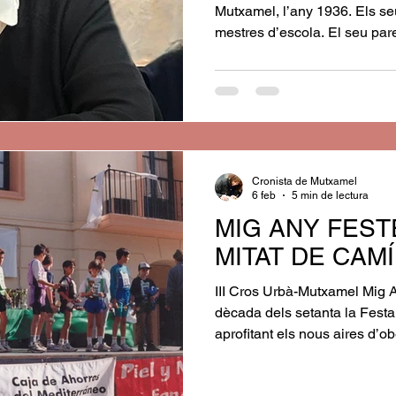
Mutxamel, l’any 1936. Els se
mestres d’escola. El seu pare
nostre Ajuntament, era coneg
començar els seus estudis al 
com a primera mestra a Paqu
estupenda. Als deu anys, la
Pérez Pérez la va preparar p
aprovar, i va iniciar els estudis
Cronista de Mutxamel
6 feb
5 min de lectura
MIG ANY FEST
MITAT DE CAMÍ
III Cros Urbà-Mutxamel Mig 
dècada dels setanta la Festa 
aprofitant els nous aires d’ob
país, comença tímidament a i
celebració de la festa de l’