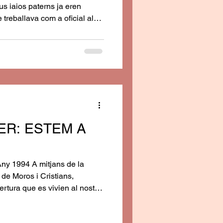
us iaios paterns ja eren
 treballava com a oficial al
ut com a Paco la mestra . Va
col·legi El Salvador, tenint
ita Boronat, que era
 mestra María Encarnación
er a l’examen d’ingrés, que va
 a l'I
ER: ESTEM A
Any 1994 A mitjans de la
de Moros i Cristians,
ertura que es vivien al nostre
ntroduir alguns canvis en la
1 de Març. És en 1975 quan per