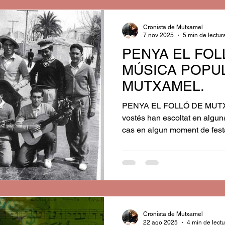
coberta era de teula àrab. L
s’estructurava bàsicament am
Cronista de Mutxamel
7 nov 2025
5 min de lectur
PENYA EL FOLL
MÚSICA POPU
MUTXAMEL.
PENYA EL FOLLÓ DE MUTXA
vostés han escoltat en algun
cas en algun moment de fes
sentit o cantat esta cançoneta
divertició, tres xiques guap
Penya el Folló, tal com deia
d’amics i companys molt diver
bar Chimenera del nostre po
finals de la dècada dels any
Cronista de Mutxamel
22 ago 2025
4 min de lect