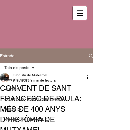
Entrada
Tots els posts
Cronista de Mutxamel
Tots els posts
8 feb 2023
9 min de lectura
CONVENT DE SANT
HISTÒRIA
FRANCESC DE PAULA:
COSTUMS, FOLKLORE I FESTA
MÉS DE 400 ANYS
RELIGIÓ
D’HISTÒRIA DE
PATRIMONI HIDRÀULIC