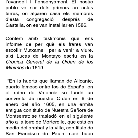
l’evangeli i l’ensenyament. El nostre 
poble va ser dels primers en estes 
terres, on alçaren casa els membres 
d’esta congregació, després de 
Castalla, on es van instal·lar en 1586.
Contem amb testimonis que ens 
informe de per què els frares van 
escollir Mutxamel  per a venir a viure, 
així Lucas de Montayo escriu en la  
Crónica General de la Orden de los 
Mínimos 
de 1619.  
 “En la huerta que llaman de Alicante, 
puerto famoso entre los de España, en 
el reino de Valencia se fundó un 
convento de nuestra Orden en 6 de 
enero del año 1605, en una ermita 
antigua con título de Nuestra Señora de 
Montserrat; se trasladó en el siguiente 
año a la torre de Morterelle, que está en 
medio del arrabal y la villa, con título de 
San Francisco de Paula, será buen 