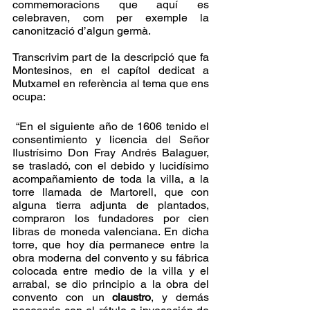
commemoracions que aquí es 
celebraven, com per exemple la 
canonització d’algun germà.
Transcrivim part de la descripció que fa 
Montesinos, en el capítol dedicat a 
Mutxamel en referència al tema que ens 
ocupa:
 “En el siguiente año de 1606 tenido el 
consentimiento y licencia del Señor 
Ilustrísimo Don Fray Andrés Balaguer, 
se trasladó, con el debido y lucidísimo 
acompañamiento de toda la villa, a la 
torre llamada de Martorell, que con 
alguna tierra adjunta de plantados, 
compraron los fundadores por cien 
libras de moneda valenciana. En dicha 
torre, que hoy día permanece entre la 
obra moderna del convento y su fábrica 
colocada entre medio de la villa y el 
arrabal, se dio principio a la obra del 
convento con un 
claustro
, y demás 