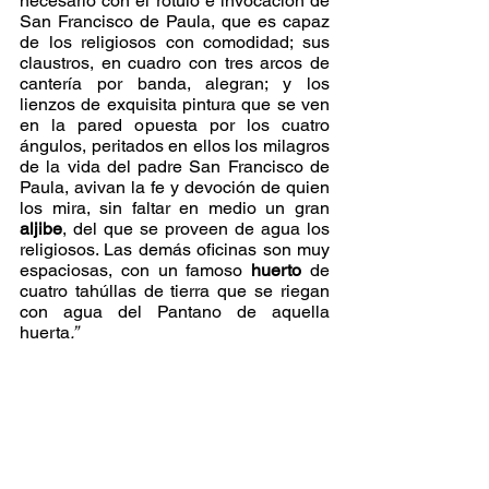
necesario con el rótulo e invocación de 
San Francisco de Paula, que es capaz 
de los religiosos con comodidad; sus 
claustros, en cuadro con tres arcos de 
cantería por banda, alegran; y los 
lienzos de exquisita pintura que se ven 
en la pared opuesta por los cuatro 
ángulos, peritados en ellos los milagros 
de la vida del padre San Francisco de 
Paula, avivan la fe y devoción de quien 
los mira, sin faltar en medio un gran 
aljibe
, del que se proveen de agua los 
religiosos. Las demás oficinas son muy 
espaciosas, con un famoso 
huerto
 de 
cuatro tahúllas de tierra que se riegan 
con agua del Pantano de aquella 
huerta
.”