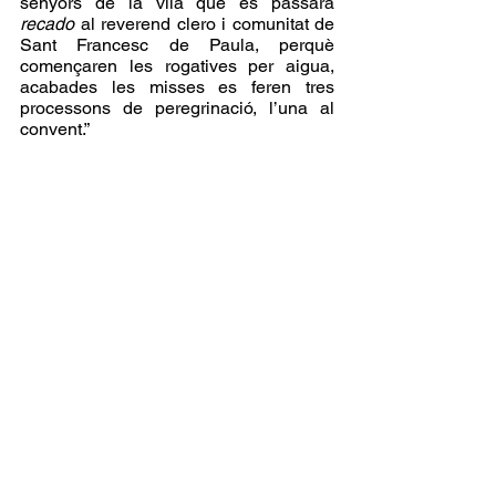
senyors de la vila que es passara 
recado
 al reverend clero i comunitat de 
Sant Francesc de Paula, perquè 
començaren les rogatives per aigua, 
acabades les misses es feren tres 
processons de peregrinació, l’una al 
convent.”
Taulellet centenari que representa a Sant 
Francesc de Paula ubicat al carrer del 
mateix nom.