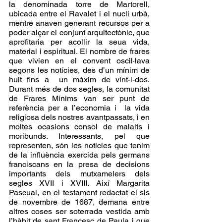
la denominada torre de Martorell, 
ubicada entre el Ravalet i el nucli urbà, 
mentre anaven generant recursos per a 
poder alçar el conjunt arquitectònic, que 
aprofitaria per acollir la seua vida, 
material i espiritual. El nombre de frares 
que vivien en el convent oscil·lava 
segons les notícies, des d’un mínim de 
huit fins a  un màxim de vint-i-dos. 
Durant més de dos segles, la comunitat 
de Frares Mínims van ser punt de 
referència per a l’economia i  la vida 
religiosa dels nostres avantpassats, i en 
moltes ocasions consol de malalts i 
moribunds. Interessants, pel que 
representen, són les notícies que tenim 
de la influència exercida pels germans 
franciscans en la presa de decisions 
importants dels mutxamelers dels 
segles XVII i XVIII. Així Margarita 
Pascual, en el testament redactat el sis 
de novembre de 1687, demana entre 
altres coses ser soterrada vestida amb 
l’hàbit de sant Francesc de Paula i que 