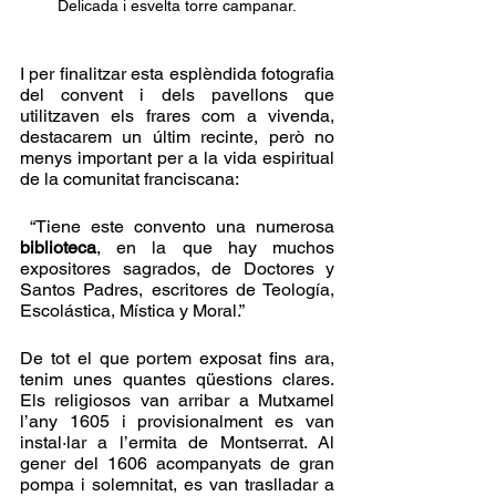
Delicada i esvelta torre campanar.
I per finalitzar esta esplèndida fotografia 
del convent i dels pavellons que 
utilitzaven els frares com a vivenda, 
destacarem un últim recinte, però no 
menys important per a la vida espiritual 
de la comunitat franciscana:
 “Tiene este convento una numerosa 
biblioteca
, en la que hay muchos 
expositores sagrados, de Doctores y 
Santos Padres, escritores de Teología, 
Escolástica, Mística y Moral.”
De tot el que portem exposat fins ara, 
tenim unes quantes qüestions clares. 
Els religiosos van arribar a Mutxamel 
l’any 1605 i provisionalment es van 
instal·lar a l’ermita de Montserrat. Al 
gener del 1606 acompanyats de gran 
pompa i solemnitat, es van traslladar a 