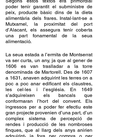
Segons estos textos era primordial 
poder tenir garantit el subministre de 
peix, producte bàsic dins de la dieta 
alimentària dels frares. Instal·lant-se a 
Mutxamel, la proximitat del port 
d’Alacant, els assegura tenir coberta 
una part fonamental de la seua 
alimentació.
La seua estada a l’ermita de Montserrat 
va ser curta, un any, ja que al gener de 
1606 es van traslladar a la torre 
denominada de Martorell. Des de 1607 
a 1631, anaven adquirint les terres on a 
poc a poc anar edificant els claustres, 
les cel·les i l’església. En 1649 
s’adquireixen els bancals que 
conformaran l’hort del convent. Els 
ingressos per a poder fer efectiu este 
gran projecte provenien d’una part, d’un 
complex sistema de percepció de 
rendes i producció de les nombroses 
finques, que al llarg dels anys anirien 
adquirint- ja fora per compra o per 