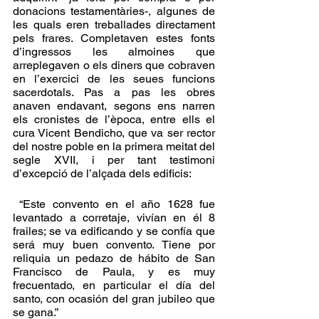
donacions testamentàries-, algunes de 
les quals eren treballades directament 
pels frares. Completaven estes fonts 
d’ingressos les almoines que 
arreplegaven o els diners que cobraven 
en l’exercici de les seues funcions 
sacerdotals. Pas a pas les obres 
anaven endavant, segons ens narren 
els cronistes de l’època, entre ells el 
cura Vicent Bendicho, que va ser rector 
del nostre poble en la primera meitat del 
segle XVII, i per tant testimoni 
d’excepció de l’alçada dels edificis:
 “Este convento en el año 1628 fue 
levantado a corretaje, vivían en él 8 
frailes; se va edificando y se confía que 
será muy buen convento. Tiene por 
reliquia un pedazo de hábito de San 
Francisco de Paula, y es muy 
frecuentado, en particular el día del 
santo, con ocasión del gran jubileo que 
se gana.”