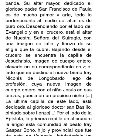
banda. Su altar mayor, dedicado al 
glorioso padre San Francisco de Paula 
es de mucho primor y arte, todo lo 
perteneciente al medio del altar es de 
puro oro. Descendiendo por el lado del 
Evangelio y en el crucero, está el altar 
de Nuestra Señora del Sufragio, con 
una imagen de talla y lienzo de su 
efigie que la cubre. Bajando desde el 
crucero se encuentra la capilla de 
Jesuchristo, imagen de cuerpo entero, 
clavado en su correspondiente cruz; al 
lado que se destinó al nuevo beato fray 
Nicolás de Longobardo, lego de 
profesión, cuya nueva imagen de 
cuerpo entero, con el niño Jesús en sus 
brazos, puesta en un precioso nicho [...] 
La última capilla de este lado, está 
dedicada al glorioso doctor san Basilio, 
pintado sobre lienzo[...]
Por el lado de la 
Epístola, la primera capilla en el crucero 
la erigió esta comunidad al beato fray 
Gaspar Bono, hijo y provincial que fue 
de esta de Valencia, fabricándole un 