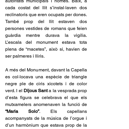
autoritats municipals i homes. Baix, a 
cada costat del llit s’instal·laven dos 
reclinatoris que eren ocupats per dones. 
També prop del llit estaven dos 
persones vestides de romans que feien 
guàrdia mentre durava la vigília. 
L’escala del monument estava tota 
plena de “macetes”, això si, havien de 
ser palmeres i lliris.
A més del Monument, davant la Capella 
es col·locava una espècie de triangle 
negre ple de ciris xicotets i de color 
verd. I el 
Dijous Sant
 a la vesprada prop 
d’esta figura se celebrava el que els 
mutxamelers anomenaven la funció de 
“Maria Solo”
. Els capellans 
acompanyats de la música de l’orgue i 
d’un harmònium que estava prop de la 