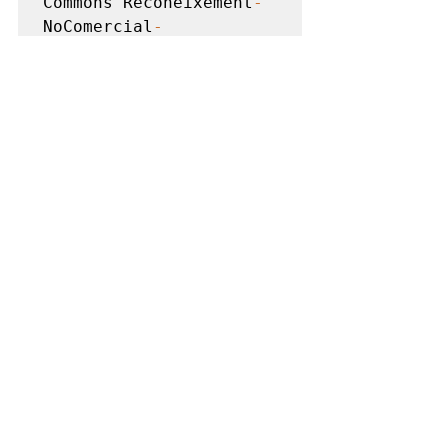
Commons Reconeixement
-
NoComercial
-
SenseObraDerivada 
4.0
Internacional
RELIGIÓ
Ver todo
Entradas recientes