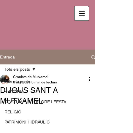
Entrada
Tots els posts
Cronista de Mutxamel
Tots els posts
8 abr 2020
3 min de lectura
DIJOUS SANT A
HISTÒRIA
MUTXAMEL
COSTUMS, FOLKLORE I FESTA
RELIGIÓ
PATRIMONI HIDRÀULIC