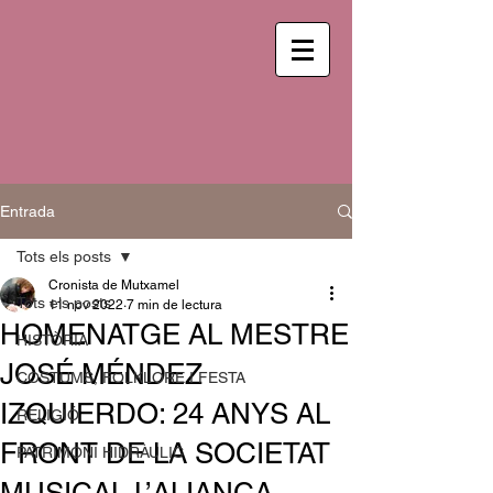
Entrada
Tots els posts
Cronista de Mutxamel
Tots els posts
11 nov 2022
7 min de lectura
HOMENATGE AL MESTRE
HISTÒRIA
JOSÉ MÉNDEZ
COSTUMS, FOLKLORE I FESTA
IZQUIERDO: 24 ANYS AL
RELIGIÓ
FRONT DE LA SOCIETAT
PATRIMONI HIDRÀULIC