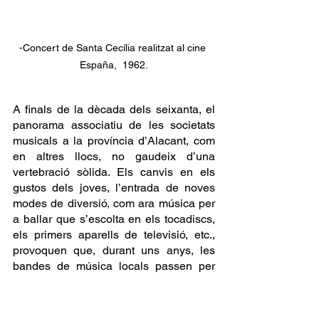
-Concert de Santa Cecília realitzat al cine 
España,  1962.
A finals de la dècada dels seixanta, el 
panorama associatiu de les societats 
musicals a la província d’Alacant, com 
en altres llocs, no gaudeix d’una 
vertebració sòlida. Els canvis en els 
gustos dels joves, l’entrada de noves 
modes de diversió, com ara música per 
a ballar que s’escolta en els tocadiscs, 
els primers aparells de televisió, etc., 
provoquen que, durant uns anys, les 
bandes de música locals passen per 
moments delicats, tant pel que fa al 
número de components com al de socis 
protectors.  L’entitat mutxamelera intenta 