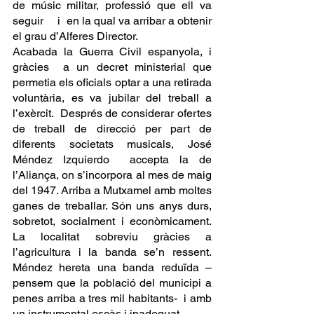
de músic militar, professió que ell va 
seguir     i  en la qual va arribar a obtenir 
el grau d’Alferes Director.  
Acabada la Guerra Civil espanyola, i 
gràcies  a un decret ministerial que 
permetia els oficials optar a una retirada 
voluntària, es va jubilar del treball a 
l’exèrcit.  Després de considerar ofertes 
de treball de direcció per part de 
diferents societats musicals, José 
Méndez Izquierdo  accepta la de 
l’Aliança, on s’incorpora al mes de maig 
del 1947. Arriba a Mutxamel amb moltes 
ganes de treballar. Són uns anys durs, 
sobretot, socialment i econòmicament. 
La localitat sobreviu gràcies a 
l’agricultura i la banda se’n ressent.  
Méndez hereta una banda reduïda –
pensem que la població del municipi a 
penes arriba a tres mil habitants-  i amb 
un instrumental escàs i inadequat. 