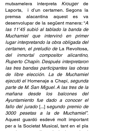
mutxamelera interpreta 
Krouger
 de 
Laporta,  i d’un certamen. Segons la 
premsa alacantina aquest es va 
desenvolupar de la següent manera: “
A 
las 11’45 subió al tablado la banda de 
Muchamiel que intervinó en primer 
lugar interpretando la obra obligada del 
certamen, el preludio de 
La Revoltosa
, 
del inmortal compositor alicantino, 
Ruperto Chapín. Después interpretaron 
las tres bandas participantes las obras 
de libre elección. La de Muchamiel 
ejecutó el 
Homenaje a Chapí
, segunda 
parte de M. San Miguel. A las tres de la 
mañana desde los balcones del 
Ayuntamiento fue dado a conocer el 
fallo del jurado 
[...] s
egundo premio de 
3000 pesetas a la de Muchamiel”.
Aquest guardó esdevé molt important 
per a la Societat Musical, tant en el pla 