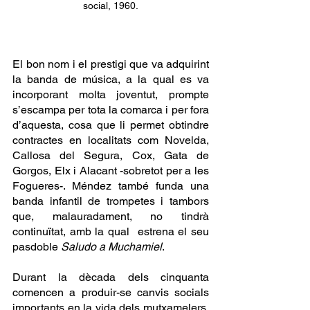
social, 1960.
El bon nom i el prestigi que va adquirint 
la banda de música, a la qual es va 
incorporant molta joventut, prompte 
s’escampa per tota la comarca i per fora 
d’aquesta, cosa que li permet obtindre 
contractes en localitats com Novelda, 
Callosa del Segura, Cox, Gata de 
Gorgos, Elx i Alacant -sobretot per a les 
Fogueres-. Méndez també funda una 
banda infantil de trompetes i tambors 
que, malauradament, no tindrà 
continuïtat, amb la qual  estrena el seu 
pasdoble 
Saludo a Muchamiel
.
Durant la dècada dels cinquanta 
comencen a produir-se canvis socials 
importants en la vida dels mutxamelers, 