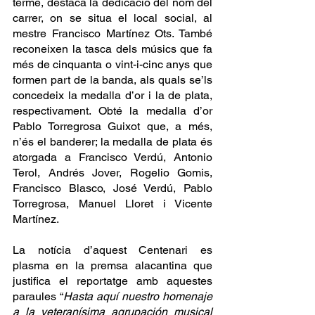
terme, destaca la dedicació del nom del 
carrer, on se situa el local social, al 
mestre Francisco Martínez Ots. També 
reconeixen la tasca dels músics que fa 
més de cinquanta o vint-i-cinc anys que 
formen part de la banda, als quals se’ls  
concedeix la medalla d’or i la de plata, 
respectivament. Obté la medalla d’or 
Pablo Torregrosa Guixot que, a més, 
n’és el banderer; la medalla de plata és 
atorgada a Francisco Verdú, Antonio 
Terol, Andrés Jover, Rogelio Gomis, 
Francisco Blasco, José Verdú, Pablo 
Torregrosa, Manuel Lloret i Vicente 
Martínez. 
La notícia d’aquest Centenari es 
plasma en la premsa alacantina que 
justifica el reportatge amb aquestes 
paraules “
Hasta aquí nuestro homenaje 
a la veteranísima agrupación musical 