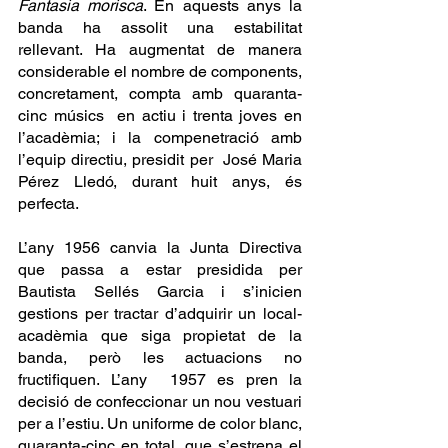
Fantasia morisca
. En aquests anys la 
banda ha assolit una estabilitat 
rellevant. Ha augmentat de manera 
considerable el nombre de components, 
concretament, compta amb quaranta-
cinc músics  en actiu i trenta joves en 
l’acadèmia; i la compenetració amb 
l’equip directiu, presidit per  José Maria 
Pérez Lledó, durant huit anys, és 
perfecta.
L’any 1956 canvia la Junta Directiva 
que passa a estar presidida per 
Bautista Sellés Garcia i s’inicien 
gestions per tractar d’adquirir un local-
acadèmia que siga propietat de la 
banda, però les actuacions no 
fructifiquen. L’any  1957 es pren la 
decisió de confeccionar un nou vestuari 
per a l’estiu. Un uniforme de color blanc, 
quaranta-cinc en total, que s’estrena el 