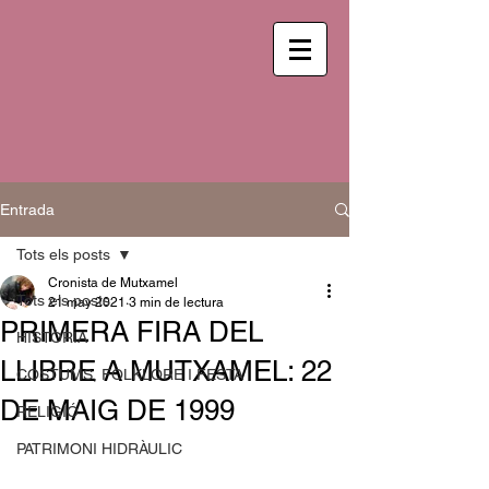
Entrada
Tots els posts
Cronista de Mutxamel
Tots els posts
21 may 2021
3 min de lectura
PRIMERA FIRA DEL
HISTÒRIA
LLIBRE A MUTXAMEL: 22
COSTUMS, FOLKLORE I FESTA
DE MAIG DE 1999
RELIGIÓ
PATRIMONI HIDRÀULIC