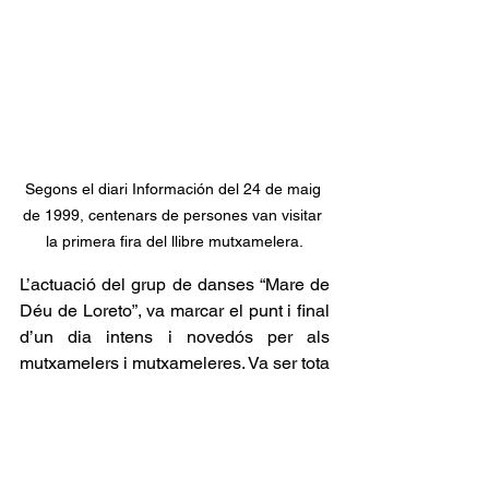
Segons el diari Información del 24 de maig 
de 1999, centenars de persones van visitar 
la primera fira del llibre mutxamelera.
L’actuació del grup de danses “Mare de 
Déu de Loreto”, va marcar el punt i final 
d’un dia intens i novedós per als 
mutxamelers i mutxameleres. Va ser tota 
una setmana preparada amb molta 
il.lusió, dedicació i treballs per part de 
tots els que varen participar en ella, 
dedicada a fomentar i difondre entre els 