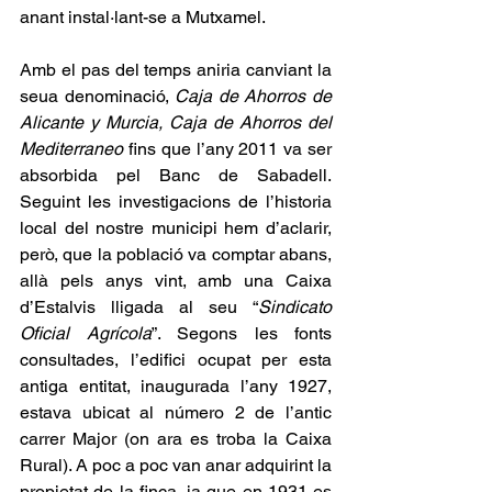
anant instal·lant-se a Mutxamel.
Amb el pas del temps aniria canviant la 
seua denominació, 
Caja de Ahorros de 
Alicante y Murcia, Caja de Ahorros del 
Mediterraneo
 fins que l’any 2011 va ser 
absorbida pel Banc de Sabadell. 
Seguint les investigacions de l’historia 
local del nostre municipi hem d’aclarir, 
però, que la població va comptar abans, 
allà pels anys vint, amb una Caixa 
d’Estalvis lligada al seu “
Sindicato 
Oficial Agrícola
”. Segons les fonts 
consultades, l’edifici ocupat per esta 
antiga entitat, inaugurada l’any 1927, 
estava ubicat al número 2 de l’antic 
carrer Major (on ara es troba la Caixa 
Rural). A poc a poc van anar adquirint la 
propietat de la finca, ja que en 1931 es 