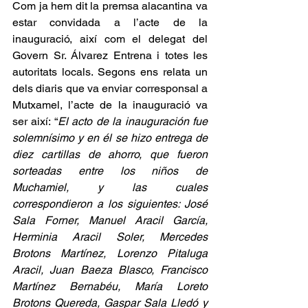
Com ja hem dit la premsa alacantina va 
estar convidada a l’acte de la 
inauguració, així com el delegat del 
Govern Sr. Álvarez Entrena i totes les 
autoritats locals. Segons ens relata un 
dels diaris que va enviar corresponsal a 
Mutxamel, l’acte de la inauguració va 
ser així: “
El acto de la inauguración fue 
solemnísimo y en él se hizo entrega de 
diez cartillas de ahorro, que fueron 
sorteadas entre los niños de 
Muchamiel, y las cuales 
correspondieron a los siguientes: José 
Sala Forner, Manuel Aracil García, 
Herminia Aracil Soler, Mercedes 
Brotons Martínez, Lorenzo Pitaluga 
Aracil, Juan Baeza Blasco, Francisco 
Martínez Bernabéu, María Loreto 
Brotons Quereda, Gaspar Sala Lledó y 