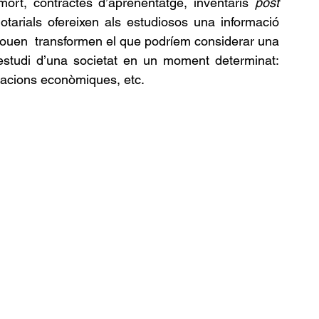
mort, contractes d’aprenentatge, inventaris 
post 
notarials ofereixen als estudiosos una informació 
clouen  transformen el que podríem considerar una 
’estudi d’una societat en un moment determinat: 
relacions econòmiques, etc.