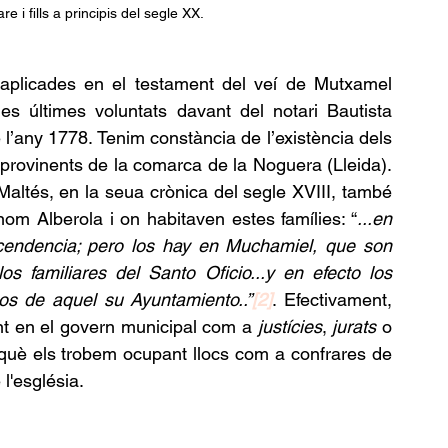
e i fills a principis del segle XX.
m aplicades en el testament del veí de Mutxamel 
es últimes voluntats davant del notari Bautista 
’any 1778. Tenim constància de l’existència dels 
 provinents de la comarca de la Noguera (Lleida). 
 Maltés, en la seua crònica del segle XVIII, també 
nom Alberola i on habitaven estes famílies: “
...en 
scendencia; pero los hay en Muchamiel, que son 
 familiares del Santo Oficio...y en efecto los 
os de aquel su Ayuntamiento..”
[2]
. Efectivament, 
nt en el govern municipal com a 
justícies
, 
jurats
 o 
 què els trobem ocupant llocs com a confrares de 
l'església.