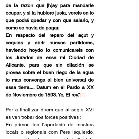
de la razon que [h]ay para mandarle 
ocupar, y si la hubiere justa, vereis en lo 
que podrá quedar y con que salario, y 
como se havia de pagar.
En respecto del reparo del açut y 
cequias y abrir nuevos partidores, 
haviendo hoydo lo comunicareis con 
los Jurados de essa mi Ciudad de 
Alicante, para que sin dilación se 
provea sobre el buen riego de la agua 
lo mas convenga al bien universal de 
essa tierra.... Datum en el Pardo a XX 
de Noviembre de 1593. Yo, El rey.”
[1]
Per a finalitzar direm que al segle XVI 
es van trobar dos forces positives :
En primer lloc l’aportació de mestres 
locals o regionals com Pere Isquierdo, 