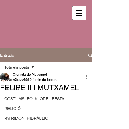
Entrada
Tots els posts
Cronista de Mutxamel
Tots els posts
17 abr 2020
4 min de lectura
FELIPE II I MUTXAMEL
HISTÒRIA
COSTUMS, FOLKLORE I FESTA
RELIGIÓ
PATRIMONI HIDRÀULIC