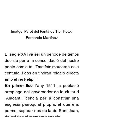
Imatge: Paret del Pantà de Tibi. Foto: 
Fernando Martínez
El segle XVI va ser un període de temps 
decisiu per a la consolidació del nostre 
poble com a tal. 
Tres 
fets marcaran esta 
centúria, i dos en tindran relació directa 
amb el rei Felip II.
En primer lloc
 l´any 1511 la població 
arreplega del governador de la ciutat d
´Alacant llicència per a construir una 
església parroquial pròpia, el que ens 
permet separar-nos de la de Sant Joan, 
de qui fins al moment depenia.