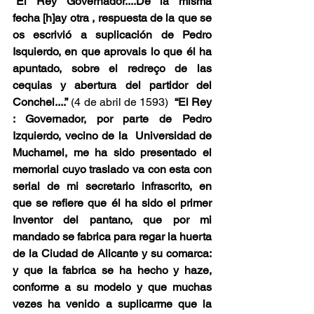
“
El Rey Governador....De la misma 
fecha [h]ay otra , respuesta de la que se 
os escrivió a suplicación de Pedro 
Isquierdo, en que aprovais lo que él ha 
apuntado, sobre el redreço de las 
cequias y abertura del partidor del 
Conchel....”
 (4 de abril de 1593)  
“El Rey 
: Governador, por parte de Pedro 
Izquierdo, vecino de la  Universidad de 
Muchamel, me ha sido presentado el 
memorial cuyo traslado va con esta con 
serial de mi secretario infrascrito, en 
que se refiere que él ha sido el primer 
Inventor del pantano, que por mi 
mandado se fabrica para regar la huerta 
de la Ciudad de Alicante y su comarca: 
y que la fabrica se ha hecho y haze, 
conforme a su modelo y que muchas 
vezes ha venido a suplicarme que la 