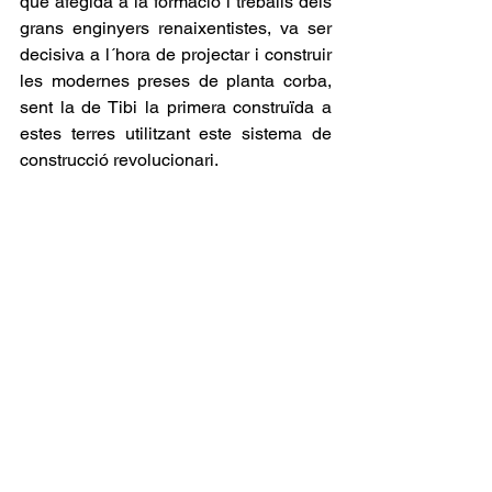
que afegida a la formació i treballs dels 
grans enginyers renaixentistes, va ser 
decisiva a l´hora de projectar i construir 
les modernes preses de planta corba, 
sent la de Tibi la primera construïda a 
estes terres utilitzant este sistema de 
construcció revolucionari.
La segona, les intervencions 
institucionals de monarques, com 
Felipe II, que van fer possible el 
desenvolupament de l’arquitectura i 
enginyeria renaixentista, que 
permeteren millorar les condicions de 
vida dels veïns de l´Horta d´Alacant, i 
per tant de Mutxamel.
Suni Brotons Boix.
Cronista oficial.- Setmana Regs a 