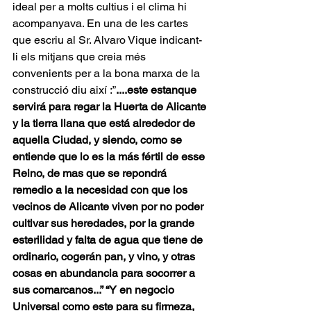
ideal per a molts cultius i el clima hi 
acompanyava. En una de les cartes 
que escriu al Sr. Alvaro Vique indicant-
li els mitjans que creia més 
convenients per a la bona marxa de la 
construcció diu així :”
....este estanque 
servirá para regar la Huerta de Alicante 
y la tierra llana que está alrededor de 
aquella Ciudad, y siendo, como se 
entiende que lo es la más fértil de esse 
Reino, de mas que se repondrá 
remedio a la necesidad con que los 
vecinos de Alicante viven por no poder 
cultivar sus heredades, por la grande 
esterilidad y falta de agua que tiene de 
ordinario, cogerán pan, y vino, y otras 
cosas en abundancia para socorrer a 
sus comarcanos...” “Y en negocio 
Universal como este para su firmeza, 