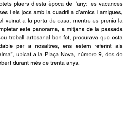
cotets plaers d’esta època de l’any: les vacances 
ses i els jocs amb la quadrilla d’amics i amigues, 
l veïnat a la porta de casa, mentre es prenia la 
ompletar este panorama, a mitjans de la passada 
eu treball artesanal ben fet, procurava que esta 
estació de l’any encara fora més inoblidable per a nosaltres, ens estem referint als 
alma”, ubicat a la Plaça Nova, número 9, des de 
obert durant més de trenta anys. 