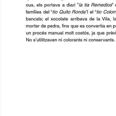
ous, els portava a diari ”
la tia Remedios
” 
famílies del “
tio Quito Ronda”
i el “
tio Colom
bancals; el xocolate arribava de la Vila,
morter de pedra, fins que es convertia en pols
un procés manual molt costós, ja que prèvia
No s’utilitzaven ni colorants ni conservants.