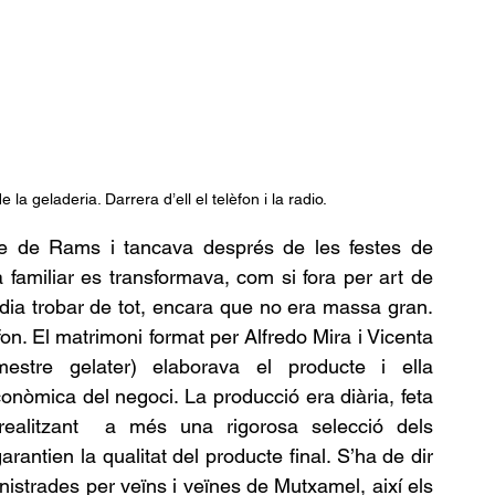
e la geladeria. Darrera d’ell el telèfon i la radio.
ge de Rams i tancava després de les festes de 
familiar es transformava, com si fora per art de 
ia trobar de tot, encara que no era massa gran.  
fon. El matrimoni format per Alfredo Mira i Vicenta 
stre gelater) elaborava el producte i ella 
onòmica del negoci. La producció era diària, feta 
 realitzant  a més una rigorosa selecció dels 
antien la qualitat del producte final. S’ha de dir 
istrades per veïns i veïnes de Mutxamel, així els 