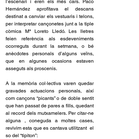
l’escenari i eren els més cars. Paco 
Hernández aprofitava el descans 
destinat a canviar els vestuaris i telons, 
per interpretar cançonetes junt a la tiple 
còmica Mª Loreto Lledó. Les lletres 
feien referència als esdeveniments 
ocorreguts durant la setmana, o bé 
anècdotes personals d’alguns veïns, 
que en algunes ocasions estaven 
asseguts als proscenis.
A la memòria col·lectiva varen quedar 
gravades actuacions personals, així 
com cançons “picants” o de doble sentit 
que han passat de pares a fills, quedant 
al record dels mutxamelers. Per citar-ne 
alguna , coneguda a moltes cases, 
revivim esta que es cantava utilitzant  el 
so del “tipiton”: