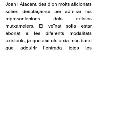
Joan i Alacant, des d’on molts aficionats 
solien desplaçar-se per admirar les 
representacions dels artistes 
mutxamelers. El veïnat solia estar 
abonat a les diferents modalitats 
existents, ja que així els eixia més barat 
que adquirir l’entrada totes les 
setmanes, i sobre tot, perquè d’esta 
manera tenien assegurat veure la 
funció, ja que molts diumenges era 
habitual que molts espectadors 
quedaren al carrer, per falta d’espai.