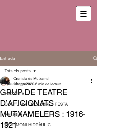
Entrada
Tots els posts
Cronista de Mutxamel
Tots els posts
21 ago 2020
6 min de lectura
GRUP DE TEATRE
HISTÒRIA
D’AFICIONATS
COSTUMS, FOLKLORE I FESTA
MUTXAMELERS : 1916-
RELIGIÓ
1921
PATRIMONI HIDRÀULIC