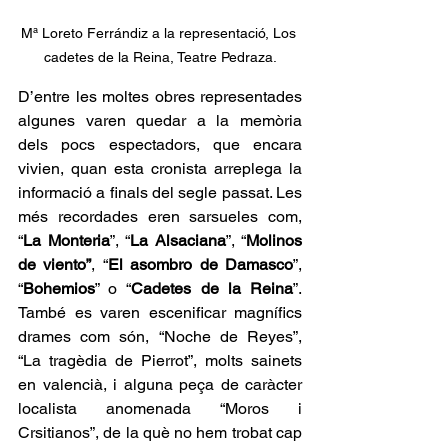
Mª Loreto Ferrándiz a la representació, Los 
cadetes de la Reina, Teatre Pedraza.
D’entre les moltes obres representades 
algunes varen quedar a la memòria 
dels pocs espectadors, que encara 
vivien, quan esta cronista arreplega la 
informació a finals del segle passat. Les 
més recordades eren sarsueles com, 
“
La Monteria
”, “
La Alsaciana
”, “
Molinos 
de viento”
, “
El asombro de Damasco
”, 
“
Bohemios
” o “
Cadetes de la Reina
”. 
També es varen escenificar magnífics 
drames com són, “Noche de Reyes”, 
“La tragèdia de Pierrot”, molts sainets 
en valencià, i alguna peça de caràcter 
localista anomenada “Moros i 
Crsitianos”, de la què no hem trobat cap 