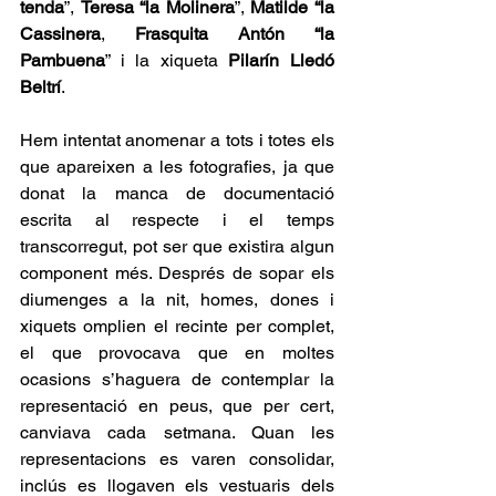
tenda
”, 
Teresa “la Molinera
”, 
Matilde “la 
Cassinera
, 
Frasquita Antón “la 
Pambuena
” i la xiqueta 
Pilarín Lledó 
Beltrí
.
Hem intentat anomenar a tots i totes els 
que apareixen a les fotografies, ja que 
donat la manca de documentació 
escrita al respecte i el temps 
transcorregut, pot ser que existira algun 
component més. Després de sopar els 
diumenges a la nit, homes, dones i 
xiquets omplien el recinte per complet, 
el que provocava que en moltes 
ocasions s’haguera de contemplar la 
representació en peus, que per cert, 
canviava cada setmana. Quan les 
representacions es varen consolidar, 
inclús es llogaven els vestuaris dels 