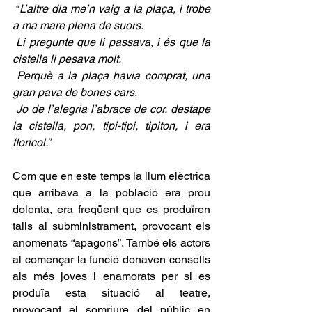
 “
L’altre dia me’n vaig a la plaça, i trobe 
a ma mare plena de suors.
Li pregunte que li passava, i és que la 
cistella li pesava molt.
Perquè a la plaça havia comprat, una 
gran pava de bones cars.
Jo de l’alegria l’abrace de cor, destape 
la cistella, pon, tipi-tipi, tipiton, i era 
floricol.”
Com que en este temps la llum elèctrica 
que arribava a la població era prou 
dolenta, era freqüent que es produïren 
talls al subministrament, provocant els 
anomenats “apagons”. També els actors 
al començar la funció donaven consells 
als més joves i enamorats per si es 
produïa esta situació al teatre, 
provocant el somriure del públic en 