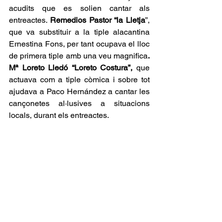
acudits que es solien cantar als 
entreactes. 
Remedios Pastor “la Lletja
”, 
que va substituir a la tiple alacantina 
Ernestina Fons, per tant ocupava el lloc 
de primera tiple amb una veu magnifica
. 
Mª Loreto Lledó “Loreto Costura”,
 que 
actuava com a tiple còmica i sobre tot 
ajudava a Paco Hernández a cantar les 
cançonetes al·lusives a situacions 
locals, durant els entreactes.