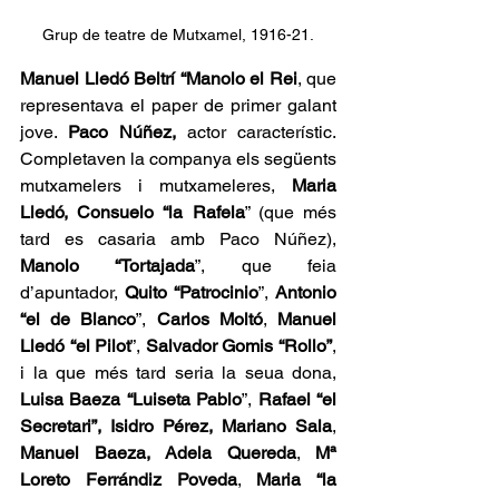
Grup de teatre de Mutxamel, 1916-21.
Manuel Lledó Beltrí “Manolo el Rei
, que 
representava el paper de primer galant 
jove. 
Paco Núñez,
 actor característic. 
Completaven la companya els següents 
mutxamelers i mutxameleres, 
Maria 
Lledó, Consuelo “la Rafela
” (que més 
tard es casaria amb Paco Núñez), 
Manolo “Tortajada
”, que feia 
d’apuntador, 
Quito “Patrocinio
”, 
Antonio 
“el de Blanco
”, 
Carlos Moltó
, 
Manuel 
Lledó “el Pilot
”, 
Salvador Gomis “Rollo”
, 
i la que més tard seria la seua dona, 
Luisa Baeza “Luiseta Pablo
”, 
Rafael “el 
Secretari”, Isidro Pérez, Mariano Sala
, 
Manuel Baeza, Adela Quereda
, 
Mª 
Loreto Ferrándiz Poveda
, 
Maria “la 