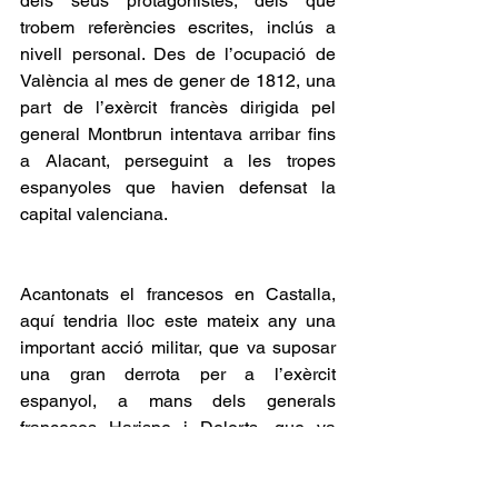
dels seus protagonistes, dels que 
trobem referències escrites, inclús a 
nivell personal. Des de l’ocupació de 
València al mes de gener de 1812, una 
part de l’exèrcit francès dirigida pel 
general Montbrun intentava arribar fins 
a Alacant, perseguint a les tropes 
espanyoles que havien defensat la 
capital valenciana. 
Acantonats el francesos en Castalla, 
aquí tendria lloc este mateix any una 
important acció militar, que va suposar 
una gran derrota per a l’exèrcit 
espanyol, a mans dels generals 
francesos Harispe i Delorts, que va 
suposar segons el general francès 
Suchet, “...
tuvieron (los españoles) 