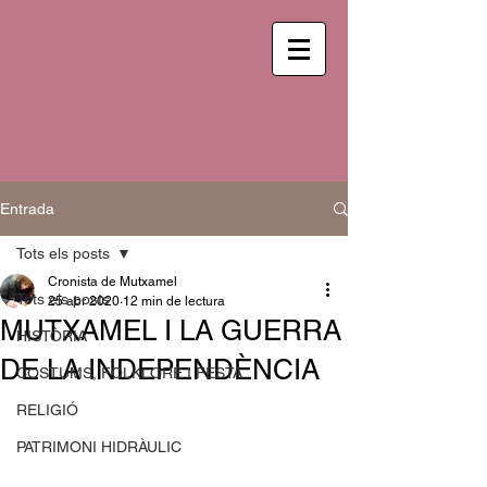
Entrada
Tots els posts
Cronista de Mutxamel
Tots els posts
25 abr 2020
12 min de lectura
MUTXAMEL I LA GUERRA
HISTÒRIA
DE LA INDEPENDÈNCIA
COSTUMS, FOLKLORE I FESTA
RELIGIÓ
PATRIMONI HIDRÀULIC