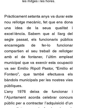
les mitges i les hores.
Pràcticament setanta anys va durar este 
nou rellotge mecànic, fet que ens dona 
una idea de la seua qualitat i 
excel·lència. Sabem que al llarg del 
segle passat, els funcionaris públics 
encarregats de fer-lo funcionar 
compartien el seu treball de rellotger 
amb el de fontaner, l’últim empleat 
municipal que va exercir esta ocupació 
va ser Emilio Ripoll Pastor, “Emilio el 
Fontero”, que també efectuava els 
bàndols municipals per les nostres vies 
públiques. 
L’any 1976 deixa de funcionar i 
l’Ajuntament acorda celebrar concurs 
públic per a contractar l’adquisició d’un 