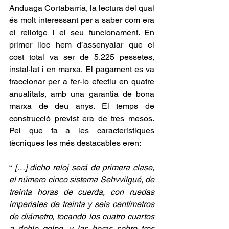
Anduaga Cortabarria, la lectura del qual 
és molt interessant per a saber com era 
el rellotge i el seu funcionament. En 
primer lloc hem d’assenyalar que el 
cost total va ser de 5.225 pessetes, 
instal·lat i en marxa. El pagament es va 
fraccionar per a fer-lo efectiu en quatre 
anualitats, amb una garantia de bona 
marxa de deu anys. El temps de 
construcció previst era de tres mesos. 
Pel que fa a les característiques 
tècniques les més destacables eren:
“ 
[…] dicho reloj será de primera clase, 
el número cinco sistema Sehvvilgué, de 
treinta horas de cuerda, con ruedas 
imperiales de treinta y seis centímetros 
de diámetro, tocando los cuatro cuartos 
a doble golpe, y las horas sobre tres 