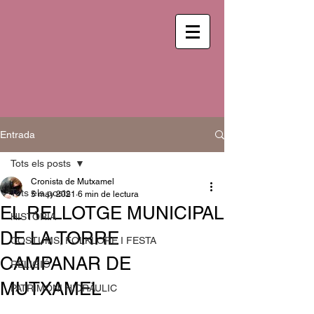
Entrada
Tots els posts
Cronista de Mutxamel
Tots els posts
5 may 2021
6 min de lectura
EL RELLOTGE MUNICIPAL
HISTÒRIA
DE LA TORRE
COSTUMS, FOLKLORE I FESTA
CAMPANAR DE
RELIGIÓ
MUTXAMEL
PATRIMONI HIDRÀULIC