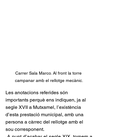
Carrer Sala Marco. Al front la torre 
campanar amb el rellotge mecànic.
Les anotacions referides són 
importants perquè ens indiquen, ja al 
segle XVII a Mutxamel, l’existència 
d’esta prestació municipal, amb una 
persona a càrrec del rellotge amb el 
sou corresponent. 
 A punt d’acabar el segle XIX, tornem a 