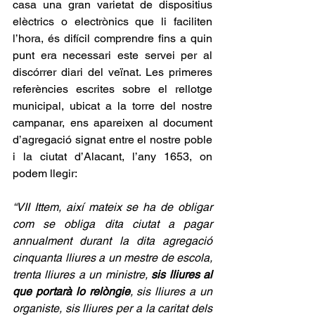
casa una gran varietat de dispositius 
elèctrics o electrònics que li faciliten 
l’hora, és difícil comprendre fins a quin 
punt era necessari este servei per al 
discórrer diari del veïnat. Les primeres 
referències escrites sobre el rellotge 
municipal, ubicat a la torre del nostre 
campanar, ens apareixen al document 
d’agregació signat entre el nostre poble 
i la ciutat d’Alacant, l’any 1653, on 
podem llegir:
“VII Ittem, així mateix se ha de obligar 
com se obliga dita ciutat a pagar 
annualment durant la dita agregació 
cinquanta lliures a un mestre de escola, 
trenta lliures a un ministre,
 sis lliures al 
que portarà lo relòngie
, sis lliures a un 
organiste, sis lliures per a la caritat dels 