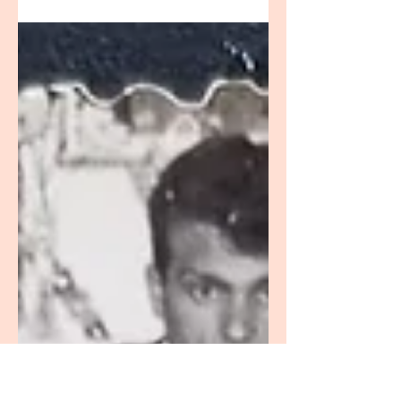
La llavor recuperada, ha fructificat
gràcies al treball de persones com Pilar
i moltes altres que han fet possible la
seua revitalització i engrandiment.
Gràcies a tots i totes!!!