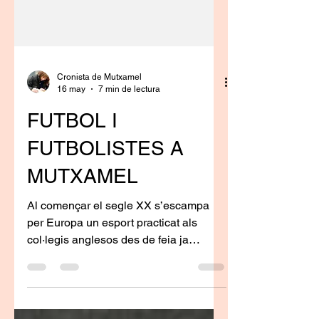
Cronista de Mutxamel
16 may
7 min de lectura
FUTBOL I
FUTBOLISTES A
MUTXAMEL
Al començar el segle XX s’escampa
per Europa un esport practicat als
col·legis anglesos des de feia ja
algunes centúries, ens referim per
suposat al futbol, que prompte pren cos