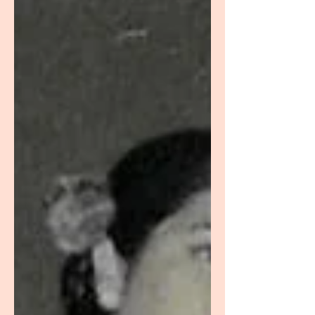
al nostre país, on comença a jugar-se
el campionat de Lliga a l’any 1928.