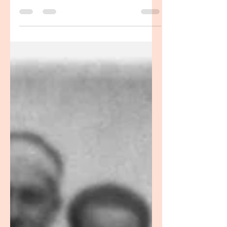
notícies de quan van fer la seua
aparició. Però el cert és que va ser una
policia rural molt considerada i
necessària per a la societat
mutxamelera que vivia de la terra i per
a la terra. Per tant, la custòdia del seu
terme i els seus quilòmetres de bancals
han estat una preocupació constant al
llarg de la seua història.