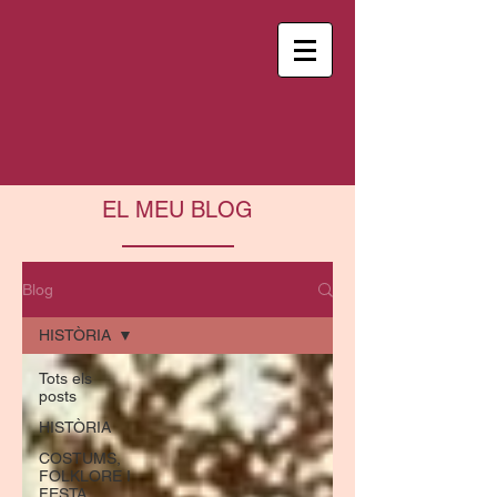
EL MEU BLOG
Blog
HISTÒRIA
Tots els
posts
HISTÒRIA
COSTUMS,
FOLKLORE I
FESTA